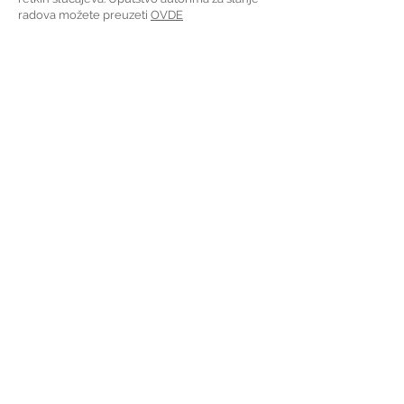
radova možete preuzeti
OVD
E