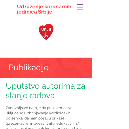
Udruženje koronarnih
jedinica
Srbije
063 104 5497
ukjsrbije@gmail.com
Publikacije
Uputstvo autorima za
slanje radova
Zadovoljstvo nam je da pozovemo sve
uključene u zbrinjavanje kardioloških
bolesnika, da nam pošalju prikaze
(prezentacije) interesantnih/ edukativnih/
retkih slučajeva. Uputstvo autorima za slanje