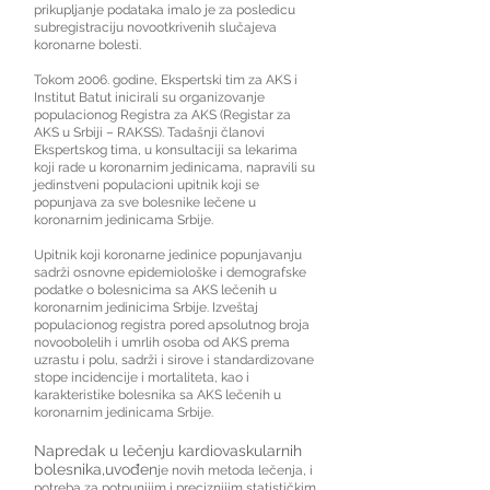
prikupljanje podataka imalo je za posledicu
subregistraciju novootkrivenih slučajeva
koronarne bolesti.
Tokom 2006. godine, Ekspertski tim za AKS i
Institut Batut inicirali su organizovanje
populacionog Registra za AKS (Registar za
AKS u Srbiji – RAKSS). Tadašnji članovi
Ekspertskog tima, u konsultaciji sa lekarima
koji rade u koronarnim jedinicama, napravili su
jedinstveni populacioni upitnik koji se
popunjava za sve bolesnike lečene u
koronarnim jedinicama Srbije.
Upitnik koji koronarne jedinice popunjavanju
sadrži osnovne epidemiološke i demografske
podatke o bolesnicima sa AKS lečenih u
koronarnim jedinicima Srbije. Izveštaj
populacionog registra pored apsolutnog broja
novoobolelih i umrlih osoba od AKS prema
uzrastu i polu, sadrži i sirove i standardizovane
stope incidencije i mortaliteta, kao i
karakteristike bolesnika sa AKS lečenih u
koronarnim jedinicama Srbije.
Napredak u lečenju kardiovaskularnih
bolesnika,uvođen
je novih metoda lečenja, i
potreba za potpunijim i preciznijim statističkim