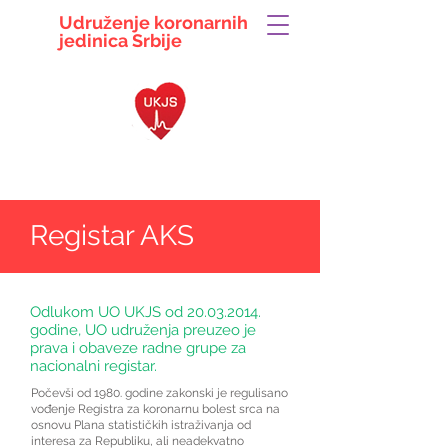
Udruženje koronarnih
jedinica
Srbije
063 104 5497
ukjsrbije@gmail.com
Registar AKS
Odlukom UO UKJS od
20.03.2014
.
godine, UO udruženja preuzeo je
prava i obaveze radne grupe za
nacionalni registar.
Počevši od 1980. godine zakonski je regulisano
vođenje Registra za koronarnu bolest srca na
osnovu Plana statističkih istraživanja od
interesa za Republiku, ali neadekvatno