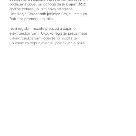
podacima doveli su do toga da je krajem 2012.
godine pokrenuta inicijativa od strane
Udruženja Koronarnih jedinica Srbije i Instituta
Batut za promenu upitnika.
Novi registar mozete preuzeti u papirnoj i
elektronskoj formi. Ukoliko registar preuzimate
u elektronskoj formi obavezno procitajte
uputstvo za popunjavanje i postavljanje baze.
Registar u papirnoj formi možete
preuzeti
OVDE
© 2023-26 by UKJS